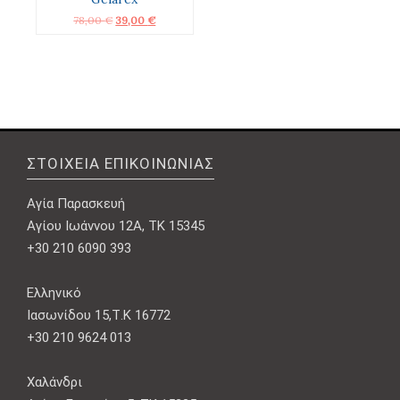
Original
Η
78,00
€
39,00
€
price
τρέχουσα
was:
τιμή
78,00 €.
είναι:
39,00 €.
ΣΤΟΙΧΕΊΑ ΕΠΙΚΟΙΝΩΝΊΑΣ
Αγία Παρασκευή
Αγίου Ιωάννου 12Α, ΤΚ 15345
+30 210 6090 393
Ελληνικό
Ιασωνίδου 15,Τ.Κ 16772
+30 210 9624 013
Χαλάνδρι