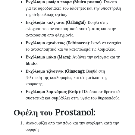
Εκχύλισμα μουίρα πούμα (Muira puama)
: Γνωστό
για τις αφροδισιακές του ιδιότητες και την υποστήριξη
της σεξουαλικής υγείας.
Εκχύλισμα καλγκανα (Galangal)
: Βοηθά στην
ενίσχυση του ανοσοποιητικού συστήματος και στην
ανακούφιση από φλεγμονές.
Εκχύλισμα εχινάκειας (Echinacea)
: Ικανό να ενισχύει
το ανοσοποιητικό και να καταπολεμά τις λοιμώξεις.
Εκχύλισμα μάκα (Maca)
: Αυξάνει την ενέργεια και τη
libido.
Εκχύλισμα τζίνσενγκ (Ginseng)
: Βοηθά στη
βελτίωση της κυκλοφορίας και στη μείωση της
κούρασης.
Εκχύλισμα λαμινάριας (Kelp)
: Πλούσια σε θρεπτικά
συστατικά και συμβάλλει στην υγεία του θυρεοειδούς.
Οφέλη του Prostanol:
Ανακουφίζει από τον πόνο και την ενόχληση κατά την
ούρηση.