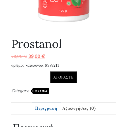
Prostanol
Original
Η
78,00
€
39,00
€
price
τρέχουσα
αριθμός καταλόγου: 6578211
was:
τιμή
78,00 €.
είναι:
ΑΓΟΡΆΣΤΕ
39,00 €.
Category:
ΦΥΤΙΚΆ
Περιγραφή
Αξιολογήσεις (0)