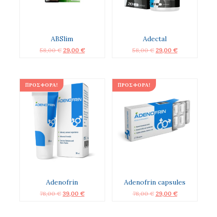
ABSlim
Adectal
Original
Η
Original
Η
58,00
€
29,00
€
58,00
€
29,00
€
price
τρέχουσα
price
τρέχουσα
was:
τιμή
was:
τιμή
58,00 €.
είναι:
58,00 €.
είναι:
29,00 €.
29,00 €.
ΠΡΟΣΦΟΡΆ!
ΠΡΟΣΦΟΡΆ!
Adenofrin
Adenofrin capsules
Original
Η
Original
Η
78,00
€
39,00
€
78,00
€
29,00
€
price
τρέχουσα
price
τρέχουσα
was:
τιμή
was:
τιμή