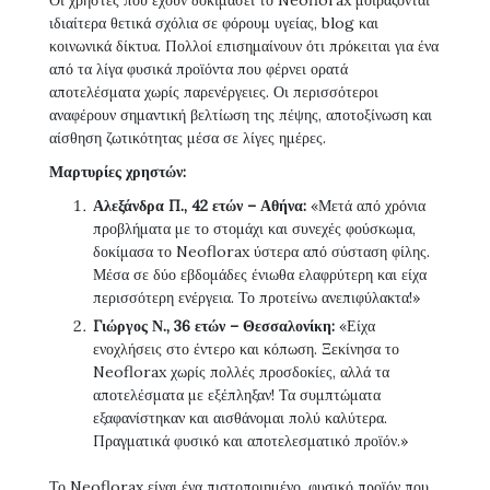
Οι χρήστες που έχουν δοκιμάσει το Neoflorax μοιράζονται
ιδιαίτερα θετικά σχόλια σε φόρουμ υγείας, blog και
κοινωνικά δίκτυα. Πολλοί επισημαίνουν ότι πρόκειται για ένα
από τα λίγα φυσικά προϊόντα που φέρνει ορατά
αποτελέσματα χωρίς παρενέργειες. Οι περισσότεροι
αναφέρουν σημαντική βελτίωση της πέψης, αποτοξίνωση και
αίσθηση ζωτικότητας μέσα σε λίγες ημέρες.
Μαρτυρίες χρηστών:
Αλεξάνδρα Π., 42 ετών – Αθήνα:
«Μετά από χρόνια
προβλήματα με το στομάχι και συνεχές φούσκωμα,
δοκίμασα το Neoflorax ύστερα από σύσταση φίλης.
Μέσα σε δύο εβδομάδες ένιωθα ελαφρύτερη και είχα
περισσότερη ενέργεια. Το προτείνω ανεπιφύλακτα!»
Γιώργος Ν., 36 ετών – Θεσσαλονίκη:
«Είχα
ενοχλήσεις στο έντερο και κόπωση. Ξεκίνησα το
Neoflorax χωρίς πολλές προσδοκίες, αλλά τα
αποτελέσματα με εξέπληξαν! Τα συμπτώματα
εξαφανίστηκαν και αισθάνομαι πολύ καλύτερα.
Πραγματικά φυσικό και αποτελεσματικό προϊόν.»
Το Neoflorax είναι ένα πιστοποιημένο, φυσικό προϊόν που