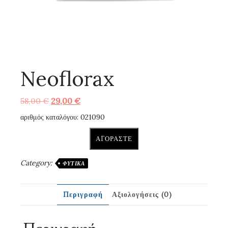
Neoflorax
Original
Η
58,00
€
29,00
€
price
τρέχουσα
αριθμός καταλόγου: 021090
was:
τιμή
58,00 €.
είναι:
ΑΓΟΡΆΣΤΕ
29,00 €.
Category:
ΦΥΤΙΚΆ
Περιγραφή
Αξιολογήσεις (0)