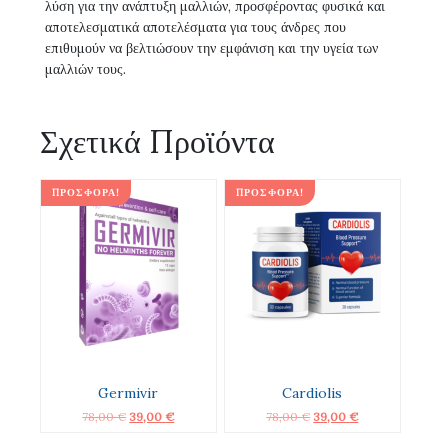
λύση για την ανάπτυξη μαλλιών, προσφέροντας φυσικά και
αποτελεσματικά αποτελέσματα για τους άνδρες που
επιθυμούν να βελτιώσουν την εμφάνιση και την υγεία των
μαλλιών τους.
Σχετικά Προϊόντα
ΠΡΟΣΦΟΡΆ!
ΠΡΟΣΦΟΡΆ!
Germivir
Cardiolis
Original
Η
Original
Η
78,00
€
39,00
€
78,00
€
39,00
€
price
τρέχουσα
price
τρέχουσα