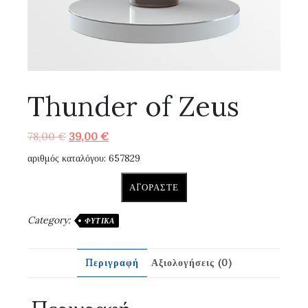
Thunder of Zeus
Original
Η
78,00
€
39,00
€
price
τρέχουσα
αριθμός καταλόγου: 657829
was:
τιμή
78,00 €.
είναι:
ΑΓΟΡΆΣΤΕ
39,00 €.
Category:
ΦΥΤΙΚΆ
Περιγραφή
Αξιολογήσεις (0)