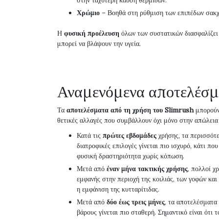
στην ταχύτερη καύση θερμίδων.
Χρώμιο
– Βοηθά στη ρύθμιση των επιπέδων σακχάρ
Η
φυσική προέλευση
όλων των συστατικών διασφαλίζει ό
μπορεί να βλάψουν την υγεία.
Αναμενόμενα αποτελέσμ
Τα
αποτελέσματα από τη χρήση του Slimrush
μπορούν 
θετικές αλλαγές που συμβάλλουν όχι μόνο στην απώλεια 
Κατά τις
πρώτες εβδομάδες
χρήσης, τα περισσότε
διατροφικές επιλογές γίνεται πιο ισχυρό, κάτι π
φυσική δραστηριότητα χωρίς κόπωση.
Μετά από
έναν μήνα τακτικής χρήσης
, πολλοί χ
εμφανής στην περιοχή της κοιλιάς, των γοφών κα
η εμφάνιση της κυτταρίτιδας.
Μετά από
δύο έως τρεις μήνες
, τα αποτελέσματα
βάρους γίνεται πιο σταθερή. Σημαντικό είναι ότι 