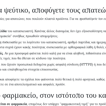
α ψεύτικο, αποφύγετε τους απατεώ
ρίες για απατεώνες που πουλούν πλαστά προϊόντα. Για να
προστατέψετε τον ε
ελίδα
του κατασκευαστή. Κανένας άλλος διανομέας δεν έχει εξουσιοδότηση ν
αρμακεία” συνήθως προωθούν απομιμήσεις.
η συσκευασία
με το λογότυπο του κατασκευαστή, αριθμό παρτίδας και ημερομ
όντα συχνά έχουν κακής ποιότητας συσκευασία με ορθογραφικά λάθη ή θολές ε
ές
. Αν μια προσφορά φαίνεται πολύ καλή για να είναι αληθινή, πιθανότατα εί
ς τιμές που θα έθεταν σε κίνδυνο την ποιότητα.
ς που ζητούν προσωπικά δεδομένα χωρίς ασφαλή σύνδεση (HTTPS) ή που δεν
υ και επαληθευμένα στοιχεία επικοινωνίας.
και αποφύγετε τα σχόλια που φαίνονται πολύ θετικά ή πολύ αρνητικά, καθώς 
ετε σε ένα αποτελεσματικό και ασφαλές προϊόν.
ο φαρμακείο, στον ιστότοπο του κ
ίται σε φαρμακεία
, επομένως δεν υπάρχει “φαρμακευτική τιμή” για το προ