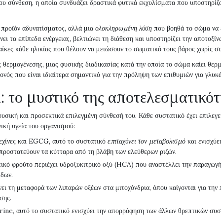
ου σύνθεση, η οποία συνδυάζει δραστικά φυτικά εκχυλίσματα που υποστηρίζ
προϊόν αδυνατίσματος, αλλά μια
ολοκληρωμένη λύση
που βοηθά το σώμα να 
άνει τα επίπεδα ενέργειας, βελτιώνει τη διάθεση και υποστηρίζει την αποτο
αίκες κάθε ηλικίας που θέλουν να μειώσουν το σωματικό τους βάρος χωρίς 
θερμογένεσης, μιας φυσικής διαδικασίας κατά την οποία το σώμα καίει θερμ
ονός που είναι ιδιαίτερα σημαντικό για την πρόληψη των επιθυμιών για γλυκ
: το μυστικό της αποτελεσματικό
υσική και προσεκτικά επιλεγμένη σύνθεσή του. Κάθε συστατικό έχει επιλεγε
ική υγεία του οργανισμού:
εχίνες και EGCG, αυτό το συστατικό
επιταχύνει τον μεταβολισμό
και ενισχύε
υ προστατεύουν τα κύτταρα από τη βλάβη των ελεύθερων ριζών.
ικό φρούτο περιέχει υδροξυκιτρικό οξύ (HCA) που αναστέλλει την παραγωγή 
ίδων.
ει τη μεταφορά των λιπαρών οξέων στα μιτοχόνδρια, όπου καίγονται για την
σης.
ine, αυτό το συστατικό ενισχύει την απορρόφηση των άλλων θρεπτικών συστ