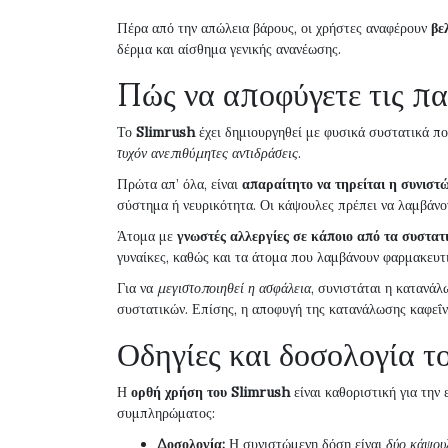
Πέρα από την απώλεια βάρους, οι χρήστες αναφέρουν
βε
δέρμα και αίσθημα γενικής ανανέωσης.
Πώς να αποφύγετε τις πα
Το
Slimrush
έχει δημιουργηθεί με φυσικά συστατικά πο
τυχόν ανεπιθύμητες αντιδράσεις
.
Πρώτα απ’ όλα, είναι
απαραίτητο να τηρείται η συνιστ
σύστημα ή νευρικότητα. Οι κάψουλες πρέπει να λαμβάνον
Άτομα με
γνωστές αλλεργίες σε κάποιο από τα συστατ
γυναίκες, καθώς και τα άτομα που λαμβάνουν φαρμακευτι
Για να
μεγιστοποιηθεί η ασφάλεια
, συνιστάται η κατανά
συστατικών. Επίσης, η αποφυγή της κατανάλωσης καφεΐνη
Οδηγίες και δοσολογία 
Η
ορθή χρήση του Slimrush
είναι καθοριστική για την
συμπληρώματος:
Δοσολογία:
Η συνιστώμενη δόση είναι
δύο κάψου