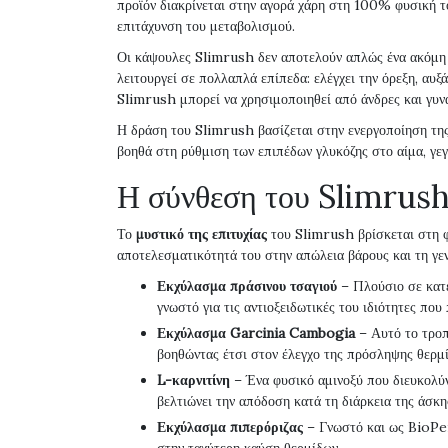
προϊόν διακρίνεται στην αγορά χάρη στη 100% φυσική τ
επιτάχυνση του μεταβολισμού.
Οι κάψουλες Slimrush δεν αποτελούν απλώς ένα ακόμη 
λειτουργεί σε πολλαπλά επίπεδα: ελέγχει την όρεξη, αυξ
Slimrush μπορεί να χρησιμοποιηθεί από άνδρες και γυν
Η δράση του Slimrush βασίζεται στην ενεργοποίηση της 
βοηθά στη ρύθμιση των επιπέδων γλυκόζης στο αίμα, γεγ
Η σύνθεση του Slimrush
Το
μυστικό της επιτυχίας
του Slimrush βρίσκεται στη φ
αποτελεσματικότητά του στην απώλεια βάρους και τη γεν
Εκχύλασμα πράσινου τσαγιού
– Πλούσιο σε κατ
γνωστό για τις αντιοξειδωτικές του ιδιότητες πο
Εκχύλασμα Garcinia Cambogia
– Αυτό το τροπ
βοηθώντας έτσι στον έλεγχο της πρόσληψης θερμ
L-καρνιτίνη
– Ένα φυσικό αμινοξύ που διευκολύν
βελτιώνει την απόδοση κατά τη διάρκεια της άσκη
Εκχύλασμα πιπερόριζας
– Γνωστό και ως BioPer