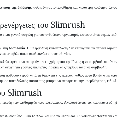
λτίωση της διάθεσης
, αυξημένη αυτοπεποίθηση και καλύτερη ποιότητα ύπνο
ρενέργειες του Slimrush
υ είναι γενικά ασφαλή για τον ανθρώπινο οργανισμό, ωστόσο είναι σημαντικ
ώμενη δοσολογία
. Η υπερβολική κατανάλωση δεν επιταχύνει τα αποτελέσματ
ται ακριβώς όπως υποδεικνύεται στις οδηγίες.
ικά
θα πρέπει να αποφεύγουν τη χρήση του προϊόντος ή να συμβουλευτούν ένα
κή αγωγή για χρόνιες παθήσεις, πρέπει να ζητήσουν ιατρική συμβουλή.
λωση άφθονου νερού κατά τη διάρκεια της ημέρας, καθώς αυτό βοηθά στην απ
ς σε υπερβολικές ποσότητες μπορεί να αποτρέψει την υπερδιέγερση, ειδικά
του Slimrush
 επίτευξη των επιθυμητών αποτελεσμάτων. Ακολουθώντας τις παρακάτω οδηγί
λες ημερησίως
– μία το πρωί και μία το μεσημέρι. Οι κάψουλες πρέπει να λ