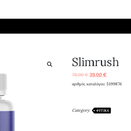
Slimrush
Original
Η
78,00
€
39,00
€
price
τρέχουσα
αριθμός καταλόγου: 5199876
was:
τιμή
78,00 €.
είναι:
39,00 €.
Category:
ΦΥΤΙΚΆ