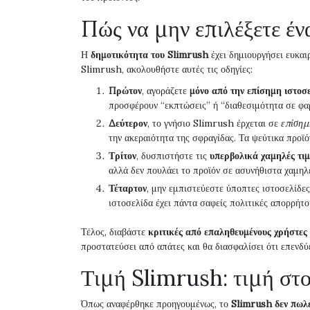
Πώς να μην επιλέξετε έν
Η
δημοτικότητα του Slimrush
έχει δημιουργήσει ευκαι
Slimrush, ακολουθήστε αυτές τις οδηγίες:
Πρώτον
, αγοράζετε
μόνο από την επίσημη ιστοσ
προσφέρουν “εκπτώσεις” ή “διαθεσιμότητα σε φ
Δεύτερον
, το γνήσιο Slimrush έρχεται σε
επίσημ
την ακεραιότητα της σφραγίδας. Τα ψεύτικα προϊ
Τρίτον
, δυσπιστήστε τις
υπερβολικά χαμηλές τιμ
αλλά δεν πουλάει το προϊόν σε ασυνήθιστα χαμηλέ
Τέταρτον
, μην εμπιστεύεστε ύποπτες ιστοσελίδε
ιστοσελίδα έχει πάντα σαφείς πολιτικές απορρήτο
Τέλος, διαβάστε
κριτικές από επαληθευμένους χρήστες
προστατεύσει από απάτες και θα διασφαλίσει ότι επενδύ
Τιμή Slimrush: τιμή στ
Όπως αναφέρθηκε προηγουμένως, το
Slimrush δεν πωλε