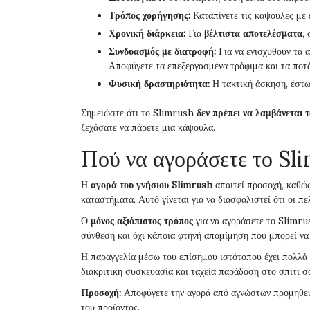
Τρόπος χορήγησης:
Καταπίνετε τις κάψουλες με έ
Χρονική διάρκεια:
Για
βέλτιστα αποτελέσματα
,
Συνδυασμός με διατροφή:
Για να ενισχυθούν τα 
Αποφύγετε τα επεξεργασμένα τρόφιμα και τα ποτά
Φυσική δραστηριότητα:
Η τακτική άσκηση, έστω
Σημειώστε ότι το Slimrush
δεν πρέπει να λαμβάνεται 
ξεχάσατε να πάρετε μια κάψουλα.
Πού να αγοράσετε το Sl
Η
αγορά του γνήσιου Slimrush
απαιτεί προσοχή, καθώ
καταστήματα. Αυτό γίνεται για να διασφαλιστεί ότι οι π
Ο
μόνος αξιόπιστος τρόπος
για να αγοράσετε το Slimru
σύνθεση και όχι κάποια φτηνή απομίμηση που μπορεί να ε
Η παραγγελία μέσω του επίσημου ιστότοπου έχει πολλά
διακριτική συσκευασία και ταχεία παράδοση στο σπίτι σ
Προσοχή:
Αποφύγετε την αγορά από αγνώστων προμηθευτώ
του προϊόντος.