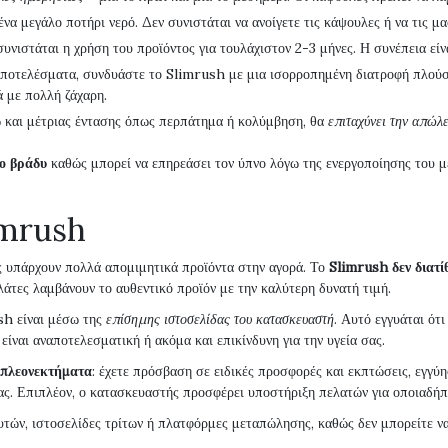
να μεγάλο ποτήρι νερό. Δεν συνιστάται να ανοίγετε τις κάψουλες ή να τις μα
 συνιστάται η χρήση του προϊόντος για τουλάχιστον 2-3 μήνες. Η συνέπεια είναι
αποτελέσματα, συνδυάστε το Slimrush με μια ισορροπημένη διατροφή πλούσια
 με πολλή ζάχαρη.
 και μέτριας έντασης όπως περπάτημα ή κολύμβηση, θα
επιταχύνει την απώλ
το βράδυ
καθώς μπορεί να επηρεάσει τον ύπνο λόγω της ενεργοποίησης του μ
imrush
ς υπάρχουν πολλά απομιμητικά προϊόντα στην αγορά. Το
Slimrush δεν διατί
ελάτες λαμβάνουν το αυθεντικό προϊόν με την καλύτερη δυνατή τιμή.
sh είναι μέσω της
επίσημης ιστοσελίδας του κατασκευαστή
. Αυτό εγγυάται ότ
ίναι αναποτελεσματική ή ακόμα και επικίνδυνη για την υγεία σας.
πλεονεκτήματα
: έχετε πρόσβαση σε ειδικές προσφορές και εκπτώσεις, εγγ
ας. Επιπλέον, ο κατασκευαστής προσφέρει υποστήριξη πελατών για οποιαδήπο
ν, ιστοσελίδες τρίτων ή πλατφόρμες μεταπώλησης, καθώς δεν μπορείτε να ε