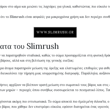
ου στο αίμα και μειώνει τις λαχτάρες για γλυκά, καθιστώντας πιο εύκολο το
τι το Slimrush είναι ασφαλές για μακροχρόνια χρήση και δεν περιέχει συνθε
WWW.SLIMRUSH.GR
ατα του Slimrush
να παρατηρηθούν σταδιακά, καθώς το σώμα προσαρμόζεται στη φυσική δράσ
βάρους, αλλά και στη βελτίωση της γενικής ευεξίας:
ρα άτομα παρατηρούν μείωση της όρεξης και ελαττωμένες επιθυμίες για ανθυ
ου διευκολύνει την τήρηση μιας ισορροπημένης διατροφής. Παράλληλα, αυξάνον
ρήστες αρχίζουν να βλέπουν ορατή μείωση στο σωματικό τους βάρος και στις
ι των μηρών – περιοχές όπου συνήθως συσσωρεύεται το πεισματικό λίπος. Ταυ
 γίνονται ακόμη πιο εντυπωσιακά. Το σώμα αποκτά πιο
σμιλεμένη σιλουέτα
, 
το βάρος που χάθηκε δεν επιστρέφει εύκολα, εφόσον διατηρείται ένας υγιεινός