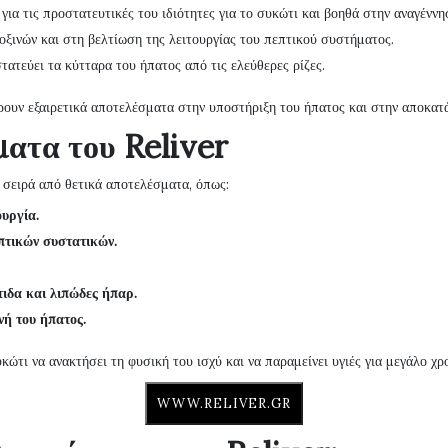
για τις προστατευτικές του ιδιότητες για το συκώτι και βοηθά στην αναγένν
ινών και στη βελτίωση της λειτουργίας του πεπτικού συστήματος.
ατεύει τα κύτταρα του ήπατος από τις ελεύθερες ρίζες.
ρουν εξαιρετικά αποτελέσματα στην υποστήριξη του ήπατος και στην αποκατά
ατα του Reliver
 σειρά από θετικά αποτελέσματα, όπως:
υργία.
πτικών συστατικών.
ιδα και λιπώδες ήπαρ.
νή του ήπατος.
κώτι να ανακτήσει τη φυσική του ισχύ και να παραμείνει υγιές για μεγάλο χρ
WWW.RELIVER.GR