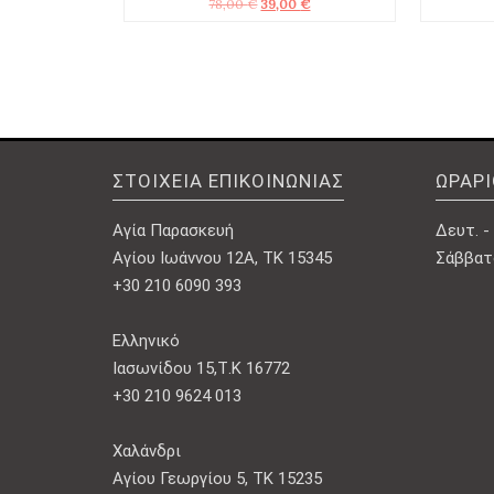
Original
Η
78,00
€
39,00
€
price
τρέχουσα
was:
τιμή
78,00 €.
είναι:
39,00 €.
ΣΤΟΙΧΕΊΑ ΕΠΙΚΟΙΝΩΝΊΑΣ
ΩΡΆΡ
Αγία Παρασκευή
Δευτ. - 
Αγίου Ιωάννου 12Α, ΤΚ 15345
Σάββατο
+30 210 6090 393
Ελληνικό
Ιασωνίδου 15,Τ.Κ 16772
+30 210 9624 013
Χαλάνδρι
Αγίου Γεωργίου 5, ΤΚ 15235