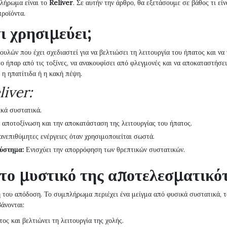
πλήρωμα είναι το
Reliver
. Σε αυτήν την άρθρο, θα εξετάσουμε σε βάθος τι είν
ροϊόντα.
τι χρησιμεύει;
λών που έχει σχεδιαστεί για να βελτιώσει τη λειτουργία του ήπατος και να 
το ήπαρ από τις τοξίνες, να ανακουφίσει από φλεγμονές και να αποκαταστήσει
η ηπατίτιδα ή η κακή πέψη.
liver:
κά συστατικά.
 αποτοξίνωση και την αποκατάσταση της λειτουργίας του ήπατος.
νεπιθύμητες ενέργειες όταν χρησιμοποιείται σωστά.
σύστημα:
Ενισχύει την απορρόφηση των θρεπτικών συστατικών.
 το μυστικό της αποτελεσματικό
ική του απόδοση. Το συμπλήρωμα περιέχει ένα μείγμα από φυσικά συστατικά, τα
άνονται:
ος και βελτιώνει τη λειτουργία της χολής.