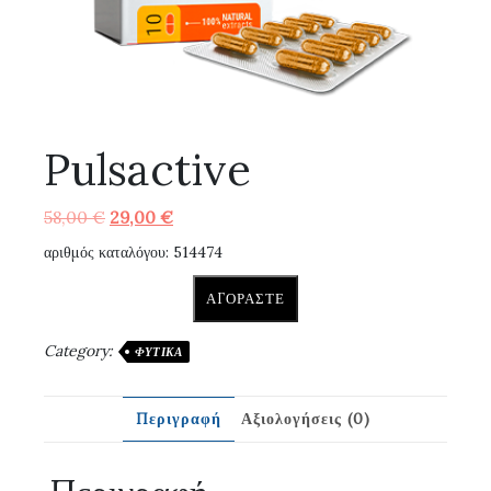
Pulsactive
Original
Η
58,00
€
29,00
€
price
τρέχουσα
αριθμός καταλόγου: 514474
was:
τιμή
58,00 €.
είναι:
ΑΓΟΡΆΣΤΕ
29,00 €.
Category:
ΦΥΤΙΚΆ
Περιγραφή
Αξιολογήσεις (0)