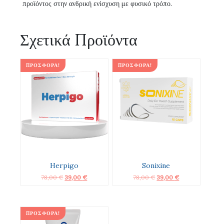
προϊόντος στην ανδρική ενίσχυση με φυσικό τρόπο.
Σχετικά Προϊόντα
ΠΡΟΣΦΟΡΆ!
ΠΡΟΣΦΟΡΆ!
Herpigo
Sonixine
Original
Η
Original
Η
78,00
€
39,00
€
78,00
€
39,00
€
price
τρέχουσα
price
τρέχουσα
was:
τιμή
was:
τιμή
78,00 €.
είναι:
78,00 €.
είναι:
39,00 €.
39,00 €.
ΠΡΟΣΦΟΡΆ!