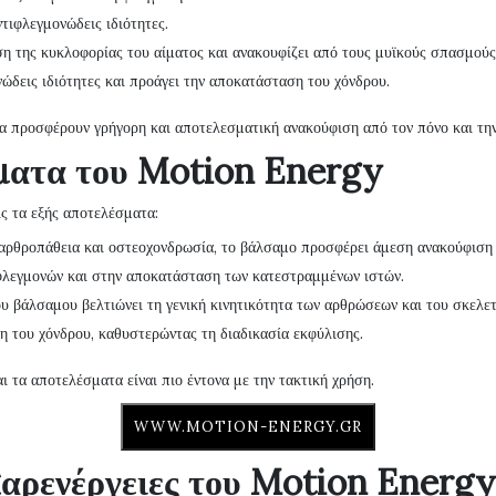
ντιφλεγμονώδεις ιδιότητες.
ση της κυκλοφορίας του αίματος και ανακουφίζει από τους μυϊκούς σπασμούς
νώδεις ιδιότητες και προάγει την αποκατάσταση του χόνδρου.
α προσφέρουν γρήγορη και αποτελεσματική ανακούφιση από τον πόνο και την 
ματα του Motion Energy
ις τα εξής αποτελέσματα:
α, αρθροπάθεια και οστεοχονδρωσία, το βάλσαμο προσφέρει άμεση ανακούφιση
φλεγμονών και στην αποκατάσταση των κατεστραμμένων ιστών.
ου βάλσαμου βελτιώνει τη γενική κινητικότητα των αρθρώσεων και του σκελε
ση του χόνδρου, καθυστερώντας τη διαδικασία εκφύλισης.
ι τα αποτελέσματα είναι πιο έντονα με την τακτική χρήση.
WWW.MOTION-ENERGY.GR
παρενέργειες του Motion Energy