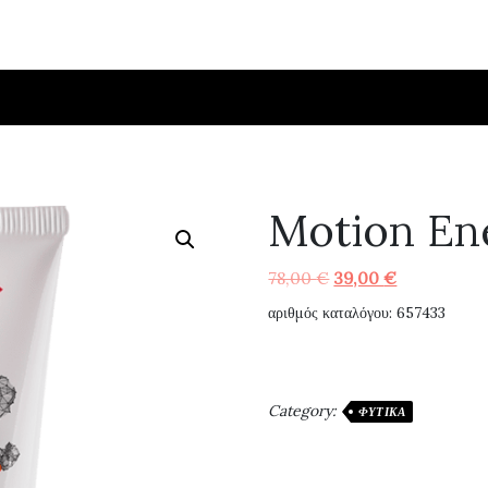
Motion En
Original
Η
78,00
€
39,00
€
price
τρέχουσα
αριθμός καταλόγου: 657433
was:
τιμή
78,00 €.
είναι:
39,00 €.
Category:
ΦΥΤΙΚΆ