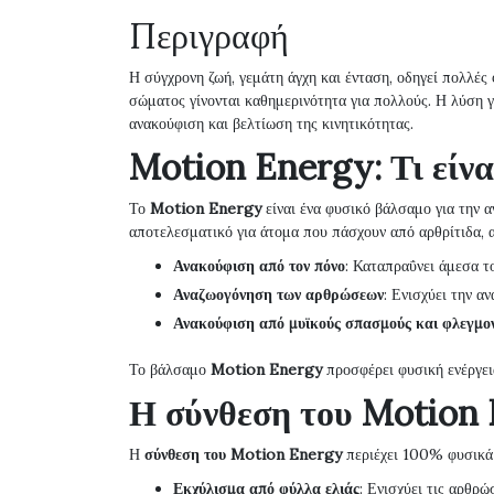
Περιγραφή
Η σύγχρονη ζωή, γεμάτη άγχη και ένταση, οδηγεί πολλές
σώματος γίνονται καθημερινότητα για πολλούς. Η λύση γ
ανακούφιση και βελτίωση της κινητικότητας.
Motion Energy: Τι είναι
Το
Motion Energy
είναι ένα φυσικό βάλσαμο για την α
αποτελεσματικό για άτομα που πάσχουν από αρθρίτιδα, 
Ανακούφιση από τον πόνο
: Καταπραΰνει άμεσα τ
Αναζωογόνηση των αρθρώσεων
: Ενισχύει την α
Ανακούφιση από μυϊκούς σπασμούς και φλεγμο
Το βάλσαμο
Motion Energy
προσφέρει φυσική ενέργεια
Η σύνθεση του Motion 
Η
σύνθεση του Motion Energy
περιέχει 100% φυσικά σ
Εκχύλισμα από φύλλα ελιάς
: Ενισχύει τις αρθρώ