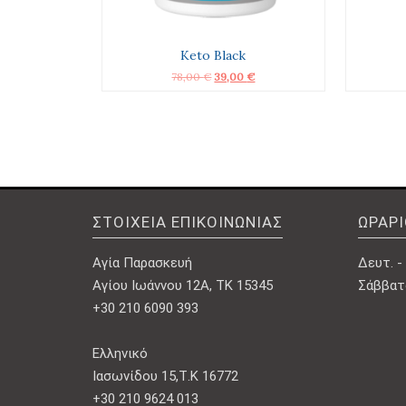
Keto Black
Original
Η
78,00
€
39,00
€
price
τρέχουσα
was:
τιμή
78,00 €.
είναι:
39,00 €.
ΣΤΟΙΧΕΊΑ ΕΠΙΚΟΙΝΩΝΊΑΣ
ΩΡΆΡ
Αγία Παρασκευή
Δευτ. - 
Αγίου Ιωάννου 12Α, ΤΚ 15345
Σάββατο
+30 210 6090 393
Ελληνικό
Ιασωνίδου 15,Τ.Κ 16772
+30 210 9624 013