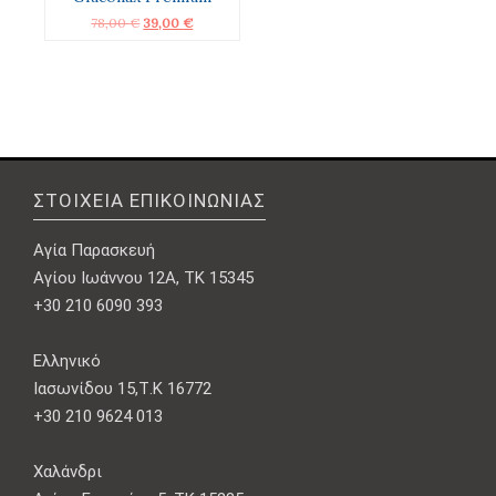
Original
Η
78,00
€
39,00
€
price
τρέχουσα
was:
τιμή
78,00 €.
είναι:
39,00 €.
ΣΤΟΙΧΕΊΑ ΕΠΙΚΟΙΝΩΝΊΑΣ
Αγία Παρασκευή
Αγίου Ιωάννου 12Α, ΤΚ 15345
+30 210 6090 393
Ελληνικό
Ιασωνίδου 15,Τ.Κ 16772
+30 210 9624 013
Χαλάνδρι