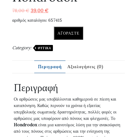
Original
Η
78,00
€
39,00
€
price
τρέχουσα
αριθμός καταλόγου: 657415
was:
τιμή
78,00 €.
είναι:
ΑΓΟΡΆΣΤΕ
39,00 €.
Category:
ΦΥΤΙΚΆ
Περιγραφή
Αξιολογήσεις (0)
Περιγραφή
Οι αρθρώσεις μας υποβάλλονται καθημερινά σε πίεση και
καταπόνηση. Καθώς περνούν τα χρόνια ή εξαιτίας
υπερβολικής σωματικής δραστηριότητας, πολλές φορές οι
αρθρώσεις μας υποφέρουν από πόνους και φλεγμονές. Το
Hondrodox
είναι μια καινοτόμος λύση για την ανακούφιση
από τους πόνους στις αρθρώσεις και την ενίσχυση της