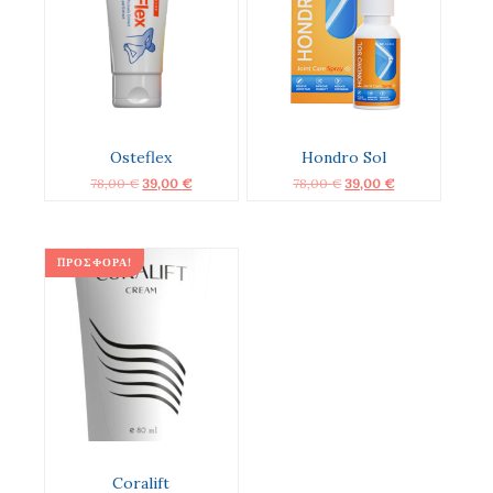
Osteflex
Hondro Sol
Original
Η
Original
Η
78,00
€
39,00
€
78,00
€
39,00
€
price
τρέχουσα
price
τρέχουσα
was:
τιμή
was:
τιμή
78,00 €.
είναι:
78,00 €.
είναι:
39,00 €.
39,00 €.
ΠΡΟΣΦΟΡΆ!
Coralift