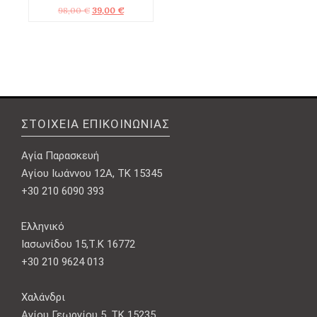
Original
Η
98,00
€
39,00
€
price
τρέχουσα
was:
τιμή
98,00 €.
είναι:
39,00 €.
ΣΤΟΙΧΕΊΑ ΕΠΙΚΟΙΝΩΝΊΑΣ
Αγία Παρασκευή
Αγίου Ιωάννου 12Α, ΤΚ 15345
+30 210 6090 393
Ελληνικό
Ιασωνίδου 15,Τ.Κ 16772
+30 210 9624 013
Χαλάνδρι
Αγίου Γεωργίου 5, ΤΚ 15235