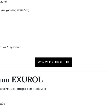
αγωγή
για χρόνιες παθήσεις
τικά διεγερτικά
WWW.EXUROL.GR
α του EXUROL
οτελεσματικότητα του προϊόντος.
ράδυ