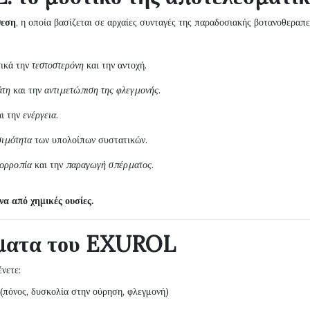
θεση
, η οποία βασίζεται σε αρχαίες συνταγές της παραδοσιακής βοτανοθεραπε
ικά την
τεστοστερόνη
και την αντοχή.
άτη
και την
αντιμετώπιση της φλεγμονής
.
ι την
ενέργεια
.
σιμότητα
των υπολοίπων συστατικών.
σορροπία
και την
παραγωγή σπέρματος
.
α από χημικές ουσίες.
σματα του EXUROL
νετε:
(πόνος, δυσκολία στην ούρηση, φλεγμονή)