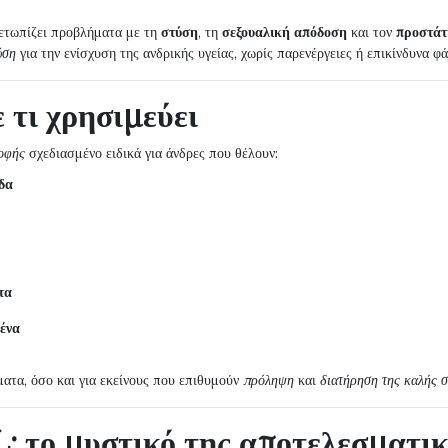
μετωπίζει προβλήματα με τη
στύση
, τη
σεξουαλική απόδοση
και τον
προστάτ
ύση
για την ενίσχυση της ανδρικής υγείας, χωρίς παρενέργειες ή επικίνδυνα φ
 τι χρησιμεύει
οφής
σχεδιασμένο ειδικά για άνδρες που θέλουν:
ιδα
τα
ένα
ματα, όσο και για εκείνους που επιθυμούν
πρόληψη
και
διατήρηση της καλής σ
 το μυστικό της αποτελεσματι