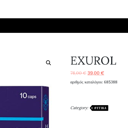
EXUROL
Original
Η
78,00
€
39,00
€
price
τρέχουσα
αριθμός καταλόγου: 685388
was:
τιμή
78,00 €.
είναι:
39,00 €.
Category:
ΦΥΤΙΚΆ