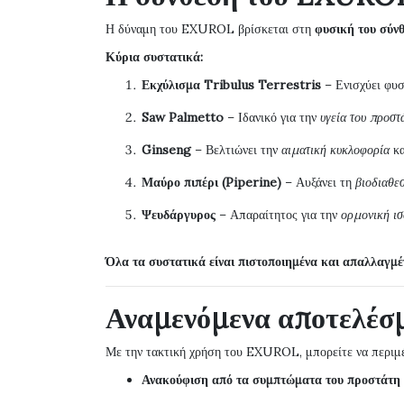
Η δύναμη του EXUROL βρίσκεται στη
φυσική του σύν
Κύρια συστατικά:
Εκχύλισμα Tribulus Terrestris
– Ενισχύει φυσ
Saw Palmetto
– Ιδανικό για την
υγεία του προστ
Ginseng
– Βελτιώνει την
αιματική κυκλοφορία
κα
Μαύρο πιπέρι (Piperine)
– Αυξάνει τη
βιοδιαθε
Ψευδάργυρος
– Απαραίτητος για την
ορμονική ι
Όλα τα συστατικά είναι πιστοποιημένα και απαλλαγμέν
Αναμενόμενα αποτελέ
Με την τακτική χρήση του EXUROL, μπορείτε να περιμέ
Ανακούφιση από τα συμπτώματα του προστάτη