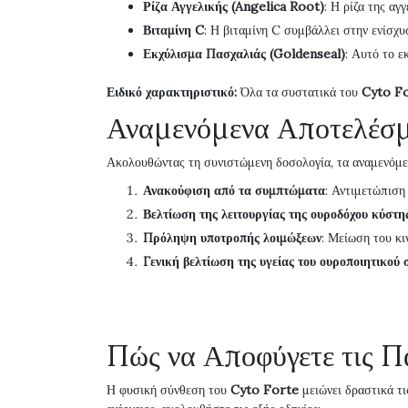
Ρίζα Αγγελικής (Angelica Root)
: Η ρίζα της αγ
Βιταμίνη C
: Η βιταμίνη C συμβάλλει στην ενίσχ
Εκχύλισμα Πασχαλιάς (Goldenseal)
: Αυτό το ε
Ειδικό χαρακτηριστικό:
Όλα τα συστατικά του
Cyto F
Αναμενόμενα Αποτελέσμ
Ακολουθώντας τη συνιστώμενη δοσολογία, τα αναμενόμ
Ανακούφιση από τα συμπτώματα
: Αντιμετώπιση
Βελτίωση της λειτουργίας της ουροδόχου κύστη
Πρόληψη υποτροπής λοιμώξεων
: Μείωση του κι
Γενική βελτίωση της υγείας του ουροποιητικού
Πώς να Αποφύγετε τις Πα
Η φυσική σύνθεση του
Cyto Forte
μειώνει δραστικά τι