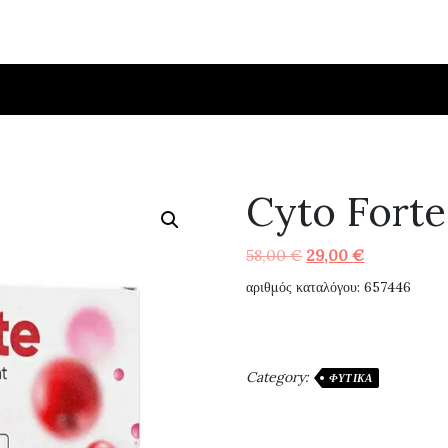
Cyto Forte
Original
Η
58,00
€
29,00
€
price
τρέχουσα
αριθμός καταλόγου: 657446
was:
τιμή
58,00 €.
είναι:
29,00 €.
Category:
ΦΥΤΙΚΆ