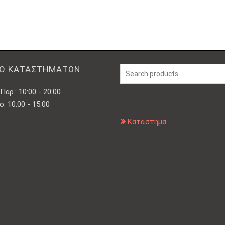
was:
τιμή
was:
τιμή
78,00 €.
είναι:
78,00 €.
είναι:
39,00 €.
39,00 €.
ΙΟ ΚΑΤΑΣΤΗΜΆΤΩΝ
Παρ.: 10:00 - 20:00
: 10:00 - 15:00
Κατάστημα