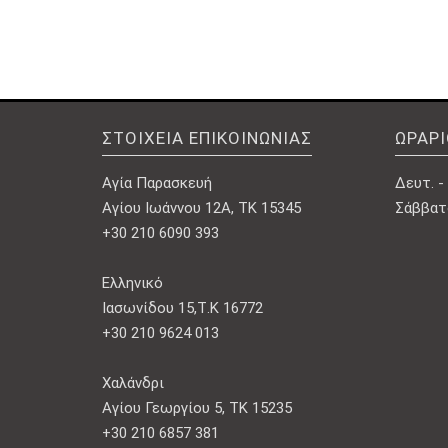
was:
τιμή
78,00 €.
είναι:
39,00 €.
ΣΤΟΙΧΕΊΑ ΕΠΙΚΟΙΝΩΝΊΑΣ
ΩΡΆΡ
Αγία Παρασκευή
Δευτ. - 
Αγίου Ιωάννου 12Α, ΤΚ 15345
Σάββατο
+30 210 6090 393
Ελληνικό
Ιασωνίδου 15,Τ.Κ 16772
+30 210 9624 013
Χαλάνδρι
Αγίου Γεωργίου 5, ΤΚ 15235
+30 210 6857 381