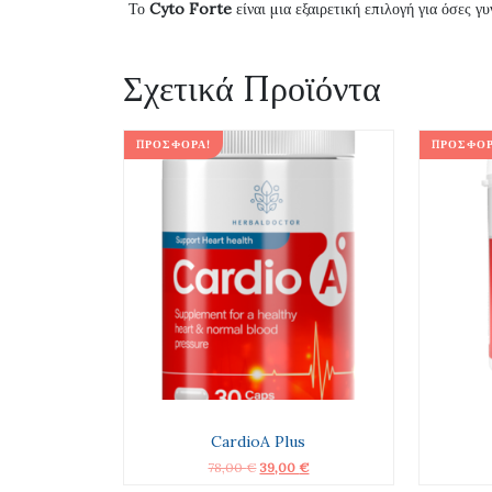
Το
Cyto Forte
είναι μια εξαιρετική επιλογή για όσες γ
Σχετικά Προϊόντα
ΠΡΟΣΦΟΡΆ!
ΠΡΟΣΦΟΡ
CardioA Plus
Original
Η
78,00
€
39,00
€
price
τρέχουσα