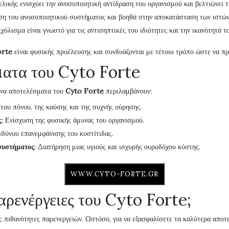
γελικής ενισχύει την ανοσοποιητική αντίδραση του οργανισμού και βελτιώνει 
υση του ανοσοποιητικού συστήματος και βοηθά στην αποκατάσταση των ιστώ
κχύλισμα είναι γνωστό για τις αντισηπτικές του ιδιότητες και την ικανότητά τ
orte
είναι φυσικής προέλευσης και συνδυάζονται με τέτοιο τρόπο ώστε να π
ατα του Cyto Forte
ενα αποτελέσματα του
Cyto Forte
περιλαμβάνουν:
 του πόνου, της καύσης και της συχνής ούρησης.
ς
: Ενίσχυση της φυσικής άμυνας του οργανισμού.
νδύνου επανεμφάνισης του κυστίτιδας.
 συστήματος
: Διατήρηση μιας υγιούς και ισχυρής ουροδόχου κύστης.
WWW.CYTO-FORTE.GR
ρενέργειες του Cyto Forte;
ς πιθανότητες παρενεργειών. Ωστόσο, για να εξασφαλίσετε τα καλύτερα απο