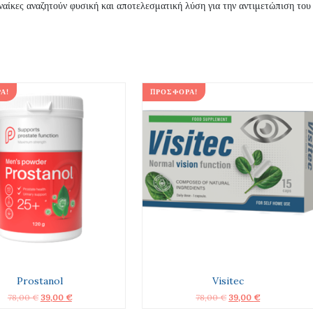
υναίκες αναζητούν φυσική και αποτελεσματική λύση για την αντιμετώπιση του 
Ά!
ΠΡΟΣΦΟΡΆ!
Prostanol
Visitec
Original
Η
Original
Η
78,00
€
39,00
€
78,00
€
39,00
€
price
τρέχουσα
price
τρέχουσα